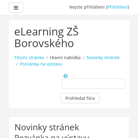
Boční panel
Nejste přihlášeni (
Přihlášení
)
Přejít
k
eLearning ZŠ
hlavnímu
obsahu
Borovského
Titulní stránka
Hlavní nabídka
Novinky stránek
Pozvánka na výstavu
Hledat
Prohledat fóra
Novinky stránek
Pozvánka na výstavu