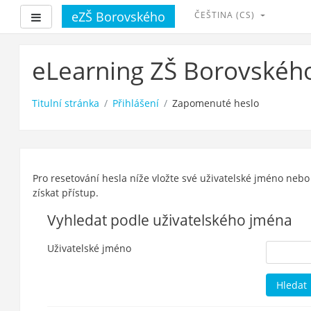
eZŠ Borovského
ČEŠTINA ‎(CS)‎
Boční panel
Přejít
k
eLearning ZŠ Borovskéh
hlavnímu
obsahu
Titulní stránka
Přihlášení
Zapomenuté heslo
Pro resetování hesla níže vložte své uživatelské jméno nebo
získat přístup.
Vyhledat podle uživatelského jména
Uživatelské jméno